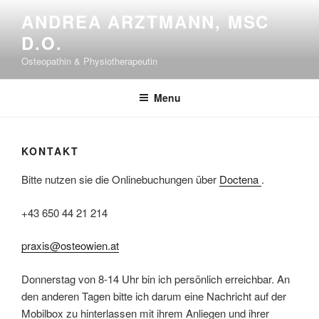
Skip
ANDREA ARZTMANN, MSC
to
D.O.
content
Osteopathin & Physiotherapeutin
Menu
KONTAKT
Bitte nutzen sie die Onlinebuchungen über
Doctena
.
+43 650 44 21 214
praxis@osteowien.at
Donnerstag von 8-14 Uhr bin ich persönlich erreichbar. An
den anderen Tagen bitte ich darum eine Nachricht auf der
Mobilbox zu hinterlassen mit ihrem Anliegen und ihrer