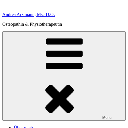
Skip
to
Andrea Arztmann, Msc D.O.
content
Osteopathin & Physiotherapeutin
Menu
Über mich